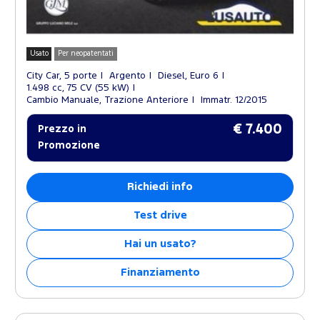
Usato
Per neopatentati
City Car, 5 porte
Argento
Diesel, Euro 6
1.498 cc, 75 CV (55 kW)
Cambio Manuale, Trazione Anteriore
Immatr. 12/2015
€ 7.400
Prezzo in
Promozione
Richiedi info
Test drive
Hai un usato?
Finanziamento