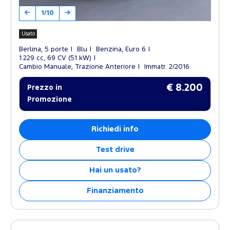
1/10
Usato
Berlina, 5 porte
Blu
Benzina, Euro 6
1.229 cc, 69 CV (51 kW)
Cambio Manuale, Trazione Anteriore
Immatr. 2/2016
€ 8.200
Prezzo in
Promozione
Richiedi info
Test drive
Hai un usato?
Finanziamento