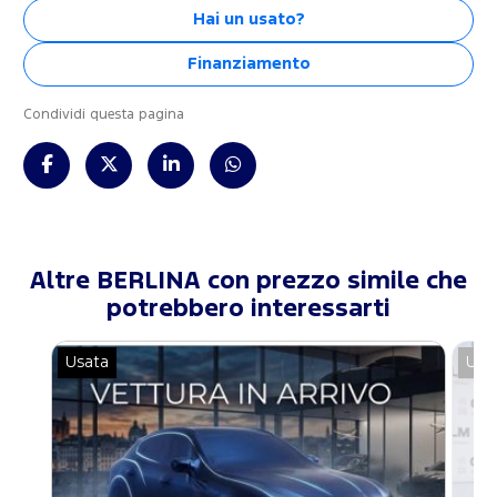
Hai un usato?
Finanziamento
Condividi questa pagina
Altre BERLINA con prezzo simile che
potrebbero interessarti
Usata
Usa