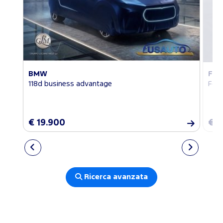
BMW
FO
118d business advantage
Focu
€ 19.900
€ 2
Ricerca avanzata