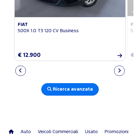
FIAT
FIA
500X 1.0 T3 120 CV Business
500X
€ 12.900
€ 1
Ricerca avanzata
Auto
Veicoli Commerciali
Usato
Promozioni