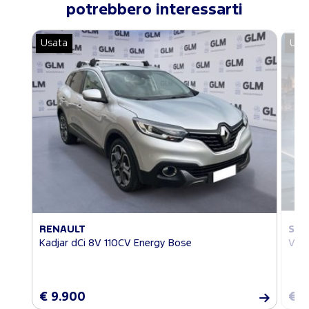
potrebbero interessarti
Usata
Usa
RENAULT
SUZ
Kadjar dCi 8V 110CV Energy Bose
Vita
€ 9.900
€ 8