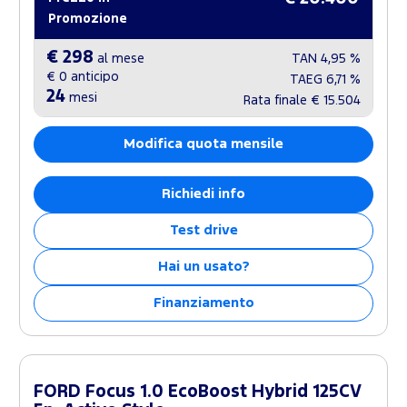
Promozione
€ 298
al mese
TAN
4,95 %
€ 0
anticipo
TAEG
6,71 %
24
mesi
Rata finale
€ 15.504
Modifica quota mensile
Richiedi info
Test drive
Hai un usato?
Finanziamento
FORD Focus 1.0 EcoBoost Hybrid 125CV