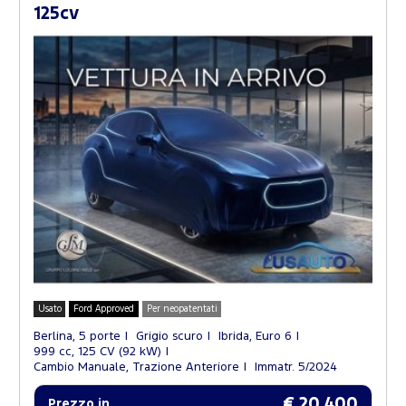
125cv
Usato
Ford Approved
Per neopatentati
Berlina, 5 porte
Grigio scuro
Ibrida, Euro 6
999 cc, 125 CV (92 kW)
Cambio Manuale, Trazione Anteriore
Immatr. 5/2024
€ 20.400
Prezzo in