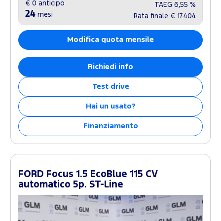
€ 0
anticipo
TAEG
6,55 %
24
mesi
Rata finale
€ 17.404
Modifica quota mensile
Richiedi info
Test drive
Hai un usato?
Finanziamento
FORD Focus 1.5 EcoBlue 115 CV
automatico 5p. ST-Line