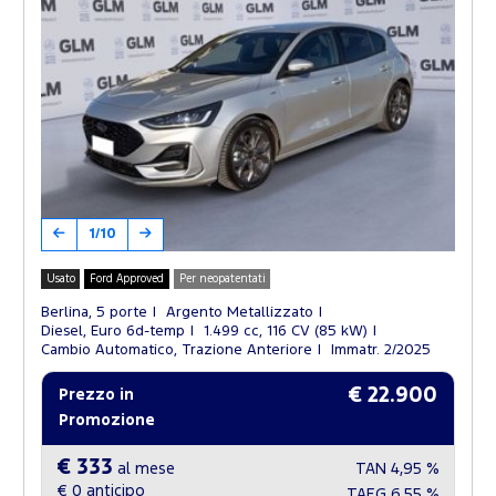
1/10
Usato
Ford Approved
Per neopatentati
Berlina, 5 porte
Argento Metallizzato
Diesel, Euro 6d-temp
1.499 cc, 116 CV (85 kW)
Cambio Automatico, Trazione Anteriore
Immatr. 2/2025
€ 22.900
Prezzo in
Promozione
€ 333
al mese
TAN
4,95 %
€ 0
anticipo
TAEG
6,55 %