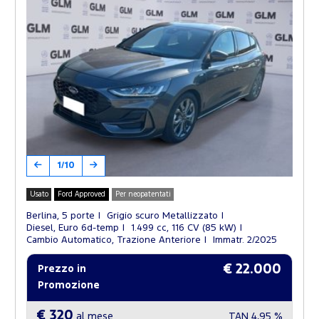
1/10
Usato
Ford Approved
Per neopatentati
Berlina, 5 porte
Grigio scuro Metallizzato
Diesel, Euro 6d-temp
1.499 cc, 116 CV (85 kW)
Cambio Automatico, Trazione Anteriore
Immatr. 2/2025
€ 22.000
Prezzo in
Promozione
€ 320
al mese
TAN
4,95 %