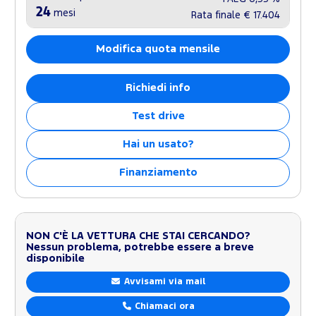
24
mesi
Rata finale
€ 17.404
Modifica quota mensile
Richiedi info
Test drive
Hai un usato?
Finanziamento
NON C'È LA VETTURA CHE STAI CERCANDO?
Nessun problema, potrebbe essere a breve
disponibile
Avvisami via mail
Chiamaci ora